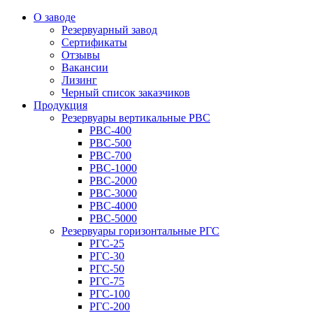
О заводе
Резервуарный завод
Сертификаты
Отзывы
Вакансии
Лизинг
Черный список заказчиков
Продукция
Резервуары вертикальные РВС
РВС-400
РВС-500
РВС-700
РВС-1000
РВС-2000
РВС-3000
РВС-4000
РВС-5000
Резервуары горизонтальные РГС
РГС-25
РГС-30
РГС-50
РГС-75
РГС-100
РГС-200