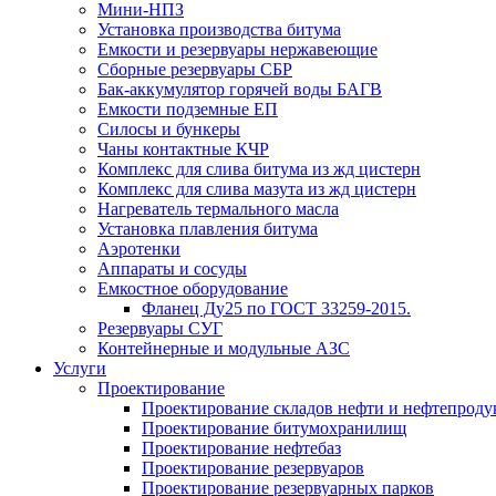
Мини-НПЗ
Установка производства битума
Емкости и резервуары нержавеющие
Сборные резервуары СБР
Бак-аккумулятор горячей воды БАГВ
Емкости подземные ЕП
Силосы и бункеры
Чаны контактные КЧР
Комплекс для слива битума из жд цистерн
Комплекс для слива мазута из жд цистерн
Нагреватель термального масла
Установка плавления битума
Аэротенки
Аппараты и сосуды
Емкостное оборудование
Фланец Ду25 по ГОСТ 33259-2015.
Резервуары СУГ
Контейнерные и модульные АЗС
Услуги
Проектирование
Проектирование складов нефти и нефтепроду
Проектирование битумохранилищ
Проектирование нефтебаз
Проектирование резервуаров
Проектирование резервуарных парков