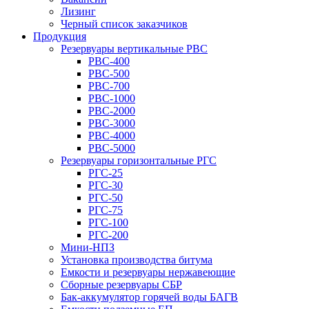
Лизинг
Черный список заказчиков
Продукция
Резервуары вертикальные РВС
РВС-400
РВС-500
РВС-700
РВС-1000
РВС-2000
РВС-3000
РВС-4000
РВС-5000
Резервуары горизонтальные РГС
РГС-25
РГС-30
РГС-50
РГС-75
РГС-100
РГС-200
Мини-НПЗ
Установка производства битума
Емкости и резервуары нержавеющие
Сборные резервуары СБР
Бак-аккумулятор горячей воды БАГВ