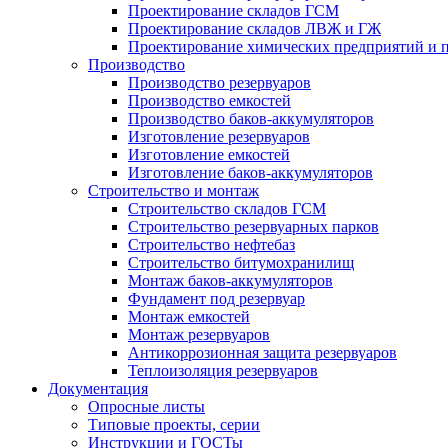
Проектирование складов ГСМ
Проектирование складов ЛВЖ и ГЖ
Проектирование химических предприятий и 
Производство
Производство резервуаров
Производство емкостей
Производство баков-аккумуляторов
Изготовление резервуаров
Изготовление емкостей
Изготовление баков-аккумуляторов
Строительство и монтаж
Строительство складов ГСМ
Строительство резервуарных парков
Строительство нефтебаз
Строительство битумохранилищ
Монтаж баков-аккумуляторов
Фундамент под резервуар
Монтаж емкостей
Монтаж резервуаров
Антикоррозионная защита резервуаров
Теплоизоляция резервуаров
Документация
Опросные листы
Типовые проекты, серии
Инструкции и ГОСТы