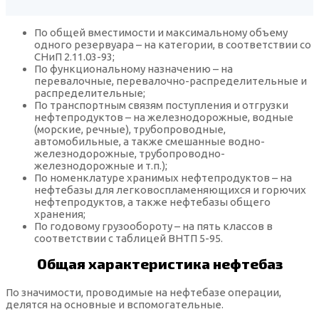
По общей вместимости и максимальному объему
одного резервуара – на категории, в соответствии со
СНиП 2.11.03-93;
По функциональному назначению – на
перевалочные, перевалочно-распределительные и
распределительные;
По транспортным связям поступления и отгрузки
нефтепродуктов – на железнодорожные, водные
(морские, речные), трубопроводные,
автомобильные, а также смешанные водно-
железнодорожные, трубопроводно-
железнодорожные и т.п.);
По номенклатуре хранимых нефтепродуктов – на
нефтебазы для легковоспламеняющихся и горючих
нефтепродуктов, а также нефтебазы общего
хранения;
По годовому грузообороту – на пять классов в
соответствии с таблицей ВНТП 5-95.
Общая характеристика нефтебаз
По значимости, проводимые на нефтебазе операции,
делятся на основные и вспомогательные.