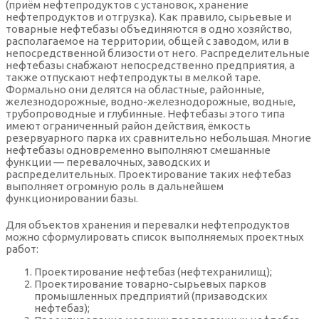
(приём нефтепродуктов с установок, хранение
нефтепродуктов и отгрузка). Как правило, сырьевые и
товарные нефтебазы объединяются в одно хозяйство,
располагаемое на территории, общей с заводом, или в
непосредственной близости от него. Распределительные
нефтебазы снабжают непосредственно предприятия, а
также отпускают нефтепродукты в мелкой таре.
Формально они делятся на областные, районные,
железнодорожные, водно-железнодорожные, водные,
трубопроводные и глубинные. Нефтебазы этого типа
имеют ограниченный район действия, ёмкость
резервуарного парка их сравнительно небольшая. Многие
нефтебазы одновременно выполняют смешанные
функции — перевалочных, заводских и
распределительных. Проектирование таких нефтебаз
выполняет огромную роль в дальнейшем
функционировании базы.
Для объектов хранения и перевалки нефтепродуктов
можно сформулировать список выполняемых проектных
работ:
Проектирование нефтебаз (нефтехранилищ);
Проектирование товарно-сырьевых парков
промышленных предприятий (призаводских
нефтебаз);