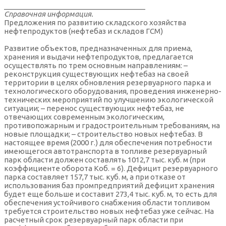
___________________________________
Справочная информация.
Предложения по развитию складского хозяйства
нефтепродуктов (нефтебаз и складов ГСМ)
Развитие объектов, предназначенных для приема,
хранения и выдачи нефтепродуктов, предлагается
осуществлять по трем основным направлениям: –
реконструкция существующих нефтебаз на своей
территории в целях обновления резервуарного парка и
технологического оборудования, проведения инженерно-
технических мероприятий по улучшению экологической
ситуации; – перенос существующих нефтебаз, не
отвечающих современным экологическим,
противопожарным и градостроительным требованиям, на
новые площадки; – строительство новых нефтебаз. В
настоящее время (2000 г.) для обеспечения потребности
имеющегося автотранспорта в топливе резервуарный
парк области должен составлять 1012,7 тыс. куб. м (при
коэффициенте оборота Коб. = 6). Дефицит резервуарного
парка составляет 157,7 тыс. куб. м, а при отказе от
использования баз промпредприятий дефицит хранения
будет еще больше и составит 273,4 тыс. куб. м, то есть для
обеспечения устойчивого снабжения области топливом
требуется строительство новых нефтебаз уже сейчас. На
расчетный срок резервуарный парк области при