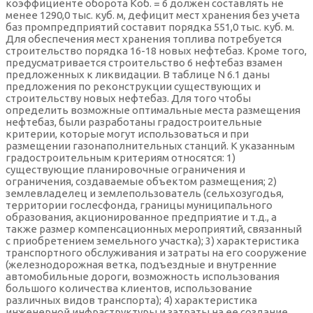
коэффициенте оборота Коб. = 6 должен составлять не
менее 1290,0 тыс. куб. м, дефицит мест хранения без учета
баз промпредприятий составит порядка 551,0 тыс. куб. м.
Для обеспечения мест хранения топлива потребуется
строительство порядка 16-18 новых нефтебаз. Кроме того,
предусматривается строительство 6 нефтебаз взамен
предложенных к ликвидации. В таблице N 6.1 даны
предложения по реконструкции существующих и
строительству новых нефтебаз. Для того чтобы
определить возможные оптимальные места размещения
нефтебаз, были разработаны градостроительные
критерии, которые могут использоваться и при
размещении газонаполнительных станций. К указанным
градостроительным критериям относятся: 1)
существующие планировочные ограничения и
ограничения, создаваемые объектом размещения; 2)
землевладелец и землепользователь (сельхозугодья,
территории гослесфонда, границы муниципального
образования, акционированное предприятие и т.д., а
также размер компенсационных мероприятий, связанный
с приобретением земельного участка); 3) характеристика
транспортного обслуживания и затраты на его сооружение
(железнодорожная ветка, подъездные и внутренние
автомобильные дороги, возможность использования
большого количества клиентов, использование
различных видов транспорта); 4) характеристика
инженерной инфраструктуры и затраты на ее создание