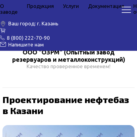
О
Продукция
Услуги
Документация
Н
заводе
о
Ваш город:
г. Казань
8 (800) 222-70-90
Напишите нам
ООО "ОЗРМ" (Опытный завод
резервуаров и металлоконструкций)
Качество проверенное временем!
Проектирование нефтебаз
в Казани