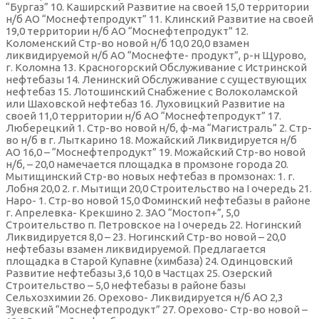
“Бургаз” 10. Каширский Развитие на своей 15,0 территории
н/б АО “Моснефтепродукт” 11. Клинский Развитие на своей
19,0 территории н/б АО “Моснефтепродукт” 12.
Коломенский Стр-во новой н/б 10,0 20,0 взамен
ликвидируемой н/б АО “Моснефте- продукт”, р-н Щурово,
г. Коломна 13. Красногорский Обслуживание с Истринской
нефтебазы 14. Ленинский Обслуживание с существующих
нефтебаз 15. Лотошинский Снабжение с Волоколамской
или Шаховской нефтебаз 16. Луховицкий Развитие на
своей 11,0 территории н/б АО “Моснефтепродукт” 17.
Люберецкий 1. Стр-во новой н/б, ф-ма “Магистраль” 2. Стр-
во н/б в г. Лыткарино 18. Можайский Ликвидируется н/б
АО 16,0 – “Моснефтепродукт” 19. Можайский Стр-во новой
н/б, – 20,0 намечается площадка в промзоне города 20.
Мытищинский Стр-во новых нефтебаз в промзонах: 1. г.
Лобня 20,0 2. г. Мытищи 20,0 Строительство на I очередь 21.
Наро- 1. Стр-во новой 15,0 Фоминский нефтебазы в районе
г. Апрелевка- Крекшино 2. ЗАО “Мостоп+”, 5,0
Строительство п. Петровское на I очередь 22. Ногинский
Ликвидируется 8,0 – 23. Ногинский Стр-во новой – 20,0
нефтебазы взамен ликвидируемой. Предлагается
площадка в Старой Купавне (химбаза) 24. Одинцовский
Развитие нефтебазы 3,6 10,0 в Частцах 25. Озерский
Строительство – 5,0 нефтебазы в районе базы
Сельхозхимии 26. Орехово- Ликвидируется н/б АО 2,3
Зуевский “Моснефтепродукт” 27. Орехово- Стр-во новой –