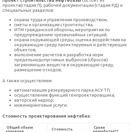
Проект строительства нефтебазы
состоит из
проекта(стадия П), рабочей документации (стадия РД) и
специальных разделов:
охрана труда и управления производством,
сметы и организация строительства,
ИТМ гражданской обороны, мероприятия по
предупреждению чрезвычайных ситуаций,
охрана окружающей среды, оценка воздействия на
окружающую среду проектируемых и действующих
объектов;
выполнение расчетов и разработка норм
предельнодопустимых выбросов (сбросов)
загрязняющих веществ в окружающую среду,
размещение отходов;
А также осуществляем:
автоматизация резервуарного парка АСУ ТП;
осуществление функций генпроектировщика;
авторский надзор;
инжиниринговые услуги.
Стоимость проектирования нефтебаз:
Общий объем
Сроки
Стоимость
хранения
разработки**,