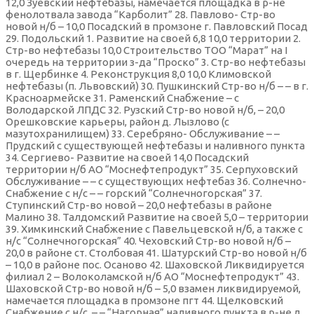
12,0 Зуевский нефтебазы, намечается площадка в р-не
фенолотвала завода “Карболит” 28. Павлово- Стр-во
новой н/б – 10,0 Посадский в промзоне г. Павловский Посад
29. Подольский 1. Развитие на своей 6,8 10,0 территории 2.
Стр-во нефтебазы 10,0 Строительство ТОО “Марат” на I
очередь на территории з-да “Проско” 3. Стр-во нефтебазы
в г. Щербинке 4. Реконструкция 8,0 10,0 Климовской
нефтебазы (п. Львовский) 30. Пушкинский Стр-во н/б – – в г.
Красноармейске 31. Раменский Снабжение – с
Володарской ЛПДС 32. Рузский Стр-во новой н/б, – 20,0
Орешковские карьеры, район д. Лызлово (с
мазутохранилищем) 33. Серебряно- Обслуживание – –
Прудский с существующей нефтебазы и наливного пункта
34. Сергиево- Развитие на своей 14,0 Посадский
территории н/б АО “Моснефтепродукт” 35. Серпуховский
Обслуживание – – с существующих нефтебаз 36. Солнечно-
Снабжение с н/с – – горский “Солнечногорская” 37.
Ступинский Стр-во новой – 20,0 нефтебазы в районе
Малино 38. Талдомский Развитие на своей 5,0 – территории
39. Химкинский Снабжение с Павельцевской н/б, а также с
н/с “Солнечногорская” 40. Чеховский Стр-во новой н/б –
20,0 в районе ст. Столбовая 41. Шатурский Стр-во новой н/б
– 10,0 в районе пос. Осаново 42. Шаховской Ликвидируется
филиал 2 – Волоколамской н/б АО “Моснефтепродукт” 43.
Шаховской Стр-во новой н/б – 5,0 взамен ликвидируемой,
намечается площадка в промзоне пгт 44. Щелковский
Снабжение с н/с. – – “Нагорная” наливного пункта в р-не д.