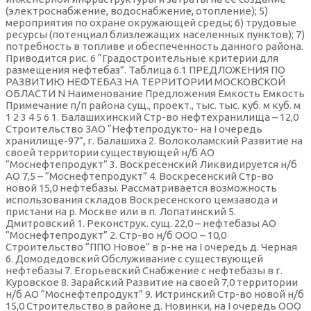
(электроснабжение, водоснабжение, отопление); 5)
мероприятия по охране окружающей среды; 6) трудовые
ресурсы (потенциал близлежащих населенных пунктов); 7)
потребность в топливе и обеспеченность данного района.
Приводится рис. 6 “Градостроительные критерии для
размещения нефтебаз”. Таблица 6.1 ПРЕДЛОЖЕНИЯ ПО
РАЗВИТИЮ НЕФТЕБАЗ НА ТЕРРИТОРИИ МОСКОВСКОЙ
ОБЛАСТИ N Наименование Предложения Емкость Емкость
Примечание п/п района сущ., проект., тыс. тыс. куб. м куб. м
1 2 3 4 5 6 1. Балашихинский Стр-во нефтехранилища – 12,0
Строительство ЗАО “Нефтепродукто- на I очередь
хранилище-97”, г. Балашиха 2. Волоколамский Развитие на
своей территории существующей н/б АО
“Моснефтепродукт” 3. Воскресенский Ликвидируется н/б
АО 7,5 – “Моснефтепродукт” 4. Воскресенский Стр-во
новой 15,0 нефтебазы. Рассматривается возможность
использования складов Воскресенского цемзавода и
пристани на р. Москве или в п. Лопатинский 5.
Дмитровский 1. Реконструк. сущ. 22,0 – нефтебазы АО
“Моснефтепродукт” 2. Стр-во н/б ООО – 10,0
Строительство “ППО Новое” в р-не на I очередь д. Черная
6. Домодедовский Обслуживание с существующей
нефтебазы 7. Егорьевский Снабжение с нефтебазы в г.
Куровское 8. Зарайский Развитие на своей 7,0 территории
н/б АО “Моснефтепродукт” 9. Истринский Стр-во новой н/б
15,0 Строительство в районе д. Новинки, на I очередь ООО