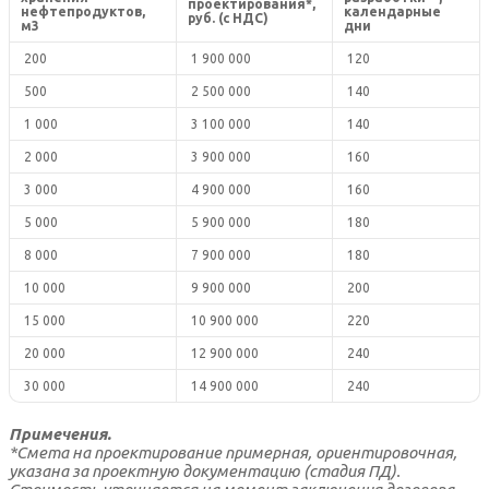
проектирования*,
нефтепродуктов,
календарные
руб. (с НДС)
м3
дни
200
1 900 000
120
500
2 500 000
140
1 000
3 100 000
140
2 000
3 900 000
160
3 000
4 900 000
160
5 000
5 900 000
180
8 000
7 900 000
180
10 000
9 900 000
200
15 000
10 900 000
220
20 000
12 900 000
240
30 000
14 900 000
240
Примечения.
*Смета на проектирование примерная, ориентировочная,
указана за проектную документацию (стадия ПД).