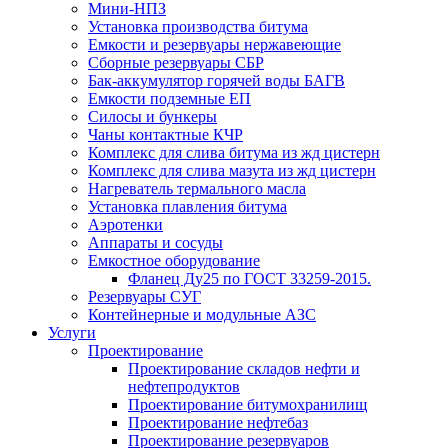
Мини-НПЗ
Установка производства битума
Емкости и резервуары нержавеющие
Сборные резервуары СБР
Бак-аккумулятор горячей воды БАГВ
Емкости подземные ЕП
Силосы и бункеры
Чаны контактные КЧР
Комплекс для слива битума из жд цистерн
Комплекс для слива мазута из жд цистерн
Нагреватель термального масла
Установка плавления битума
Аэротенки
Аппараты и сосуды
Емкостное оборудование
Фланец Ду25 по ГОСТ 33259-2015.
Резервуары СУГ
Контейнерные и модульные АЗС
Услуги
Проектирование
Проектирование складов нефти и
нефтепродуктов
Проектирование битумохранилищ
Проектирование нефтебаз
Проектирование резервуаров