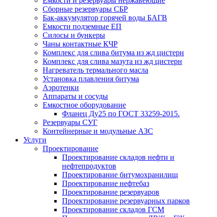
Емкости и резервуары нержавеющие
Сборные резервуары СБР
Бак-аккумулятор горячей воды БАГВ
Емкости подземные ЕП
Силосы и бункеры
Чаны контактные КЧР
Комплекс для слива битума из жд цистерн
Комплекс для слива мазута из жд цистерн
Нагреватель термального масла
Установка плавления битума
Аэротенки
Аппараты и сосуды
Емкостное оборудование
Фланец Ду25 по ГОСТ 33259-2015.
Резервуары СУГ
Контейнерные и модульные АЗС
Услуги
Проектирование
Проектирование складов нефти и
нефтепродуктов
Проектирование битумохранилищ
Проектирование нефтебаз
Проектирование резервуаров
Проектирование резервуарных парков
Проектирование складов ГСМ