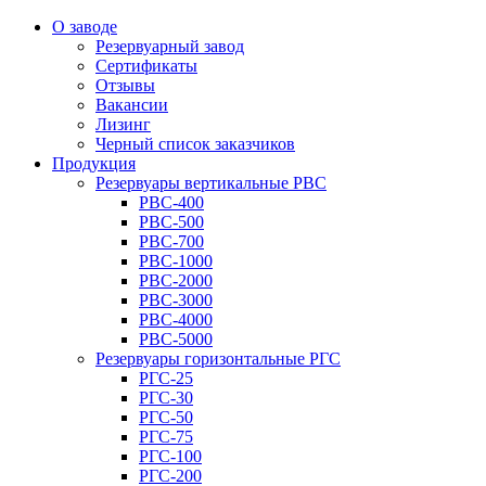
О заводе
Резервуарный завод
Сертификаты
Отзывы
Вакансии
Лизинг
Черный список заказчиков
Продукция
Резервуары вертикальные РВС
РВС-400
РВС-500
РВС-700
РВС-1000
РВС-2000
РВС-3000
РВС-4000
РВС-5000
Резервуары горизонтальные РГС
РГС-25
РГС-30
РГС-50
РГС-75
РГС-100
РГС-200