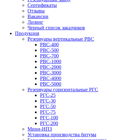
Сертификаты
Отзывы
Вакансии
Лизинг
Черный список заказчиков
Продукция
Резервуары вертикальные РВС
РВС-400
РВС-500
РВС-700
РВС-1000
РВС-2000
РВС-3000
РВС-4000
РВС-5000
Резервуары горизонтальные РГС
РГС-25
РГС-30
РГС-50
РГС-75
РГС-100
РГС-200
Мини-НПЗ
Установка производства битума